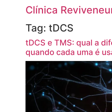
Clínica Reviveneu
Tag:
tDCS
tDCS e TMS: qual a di
quando cada uma é us