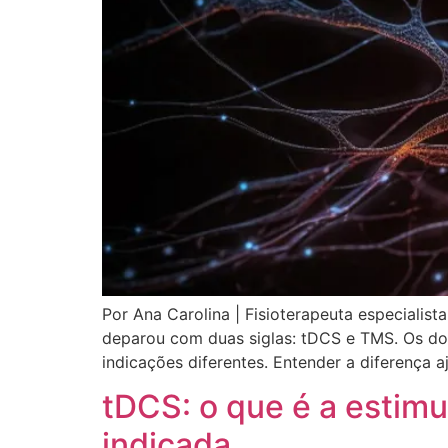
Por Ana Carolina | Fisioterapeuta especiali
deparou com duas siglas: tDCS e TMS. Os do
indicações diferentes. Entender a diferença
tDCS: o que é a estimu
indicada