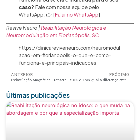
caso?
Fale com nossa equipe pelo
WhatsApp. 👉 [
Falar no WhatsApp
]
Revive Neuro |
Reabilitação Neurológica e
Neuromodulação em Florianópolis, SC
https://clinicareviveneuro.com/neuromodul
acao-em-florianopolis-o-que-e-como-
funciona-e-principais-indicacoes
ANTERIOR
PRÓXIMO
Estimulação Magnética Transcraniana (EMT): como funciona e quais condições ela trata
tDCS e TMS: qual a diferença entre as duas técnicas de neuromodulação e quando cada uma é usada
Últimas publicações