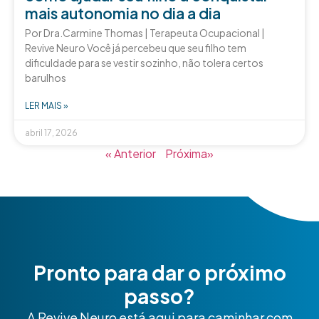
mais autonomia no dia a dia
Por Dra.Carmine Thomas | Terapeuta Ocupacional |
Revive Neuro Você já percebeu que seu filho tem
dificuldade para se vestir sozinho, não tolera certos
barulhos
LER MAIS »
abril 17, 2026
« Anterior
Próxima»
Pronto para dar o próximo
passo?
A Revive Neuro está aqui para caminhar com