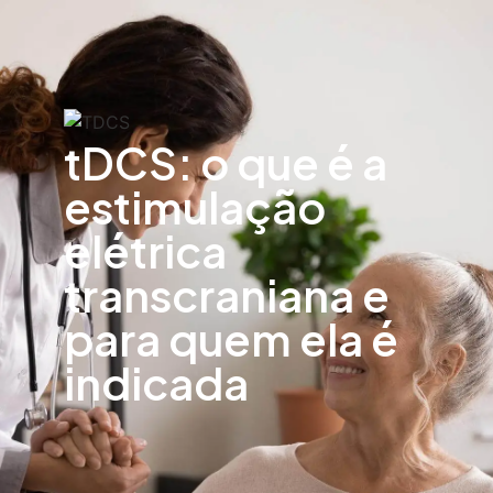
tDCS: o que é a
estimulação
elétrica
transcraniana e
para quem ela é
indicada