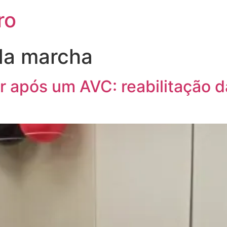
ro
 da marcha
r após um AVC: reabilitação 