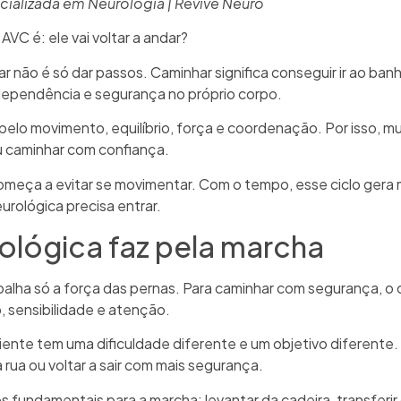
ecializada em Neurologia | Revive Neuro
VC é: ele vai voltar a andar?
não é só dar passos. Caminhar significa conseguir ir ao banhei
 independência e segurança no próprio corpo.
lo movimento, equilíbrio, força e coordenação. Por isso, mu
ou caminhar com confiança.
eça a evitar se movimentar. Com o tempo, esse ciclo gera m
urológica precisa entrar.
rológica faz pela marcha
balha só a força das pernas. Para caminhar com segurança, o 
, sensibilidade e atenção.
iente tem uma dificuldade diferente e um objetivo diferente.
 rua ou voltar a sair com mais segurança.
s fundamentais para a marcha: levantar da cadeira, transferir