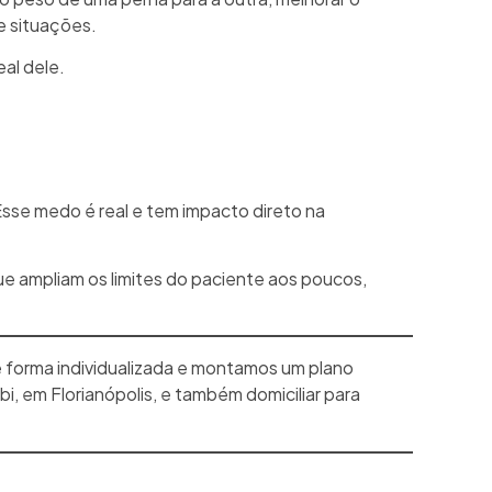
 e situações.
eal dele.
Esse medo é real e tem impacto direto na
ue ampliam os limites do paciente aos poucos,
 forma individualizada e montamos um plano
i, em Florianópolis, e também domiciliar para