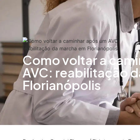
Como voltar a cami
AVC: reabilitação 
Florianópolis