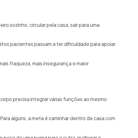
ro sozinho, circular pela casa, sair para uma
itos pacientes passam a ter dificuldade para apoiar
ais fraqueza, mais insegurança e maior
corpo precisa integrar várias funções ao mesmo
 Para alguns, a meta é caminhar dentro de casa com
 o peso de uma perna para a outra, melhorar o