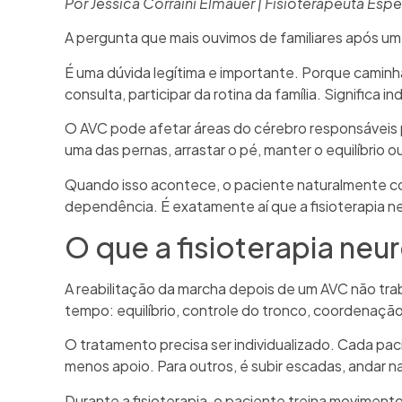
Por Jessica Corraini Elmauer | Fisioterapeuta Esp
A pergunta que mais ouvimos de familiares após um A
É uma dúvida legítima e importante. Porque caminhar 
consulta, participar da rotina da família. Significa
O AVC pode afetar áreas do cérebro responsáveis pe
uma das pernas, arrastar o pé, manter o equilíbrio 
Quando isso acontece, o paciente naturalmente com
dependência. É exatamente aí que a fisioterapia ne
O que a fisioterapia neu
A reabilitação da marcha depois de um AVC não tra
tempo: equilíbrio, controle do tronco, coordenação
O tratamento precisa ser individualizado. Cada pac
menos apoio. Para outros, é subir escadas, andar na
Durante a fisioterapia, o paciente treina movimento