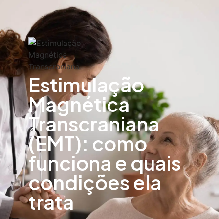
Estimulação
Magnética
Transcraniana
(EMT): como
funciona e quais
condições ela
trata