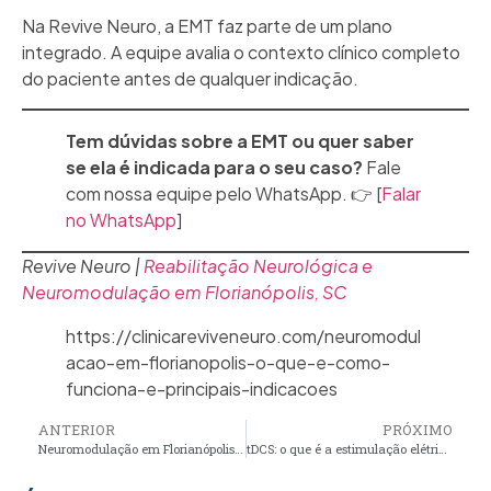
Na Revive Neuro, a EMT faz parte de um plano
integrado. A equipe avalia o contexto clínico completo
do paciente antes de qualquer indicação.
Tem dúvidas sobre a EMT ou quer saber
se ela é indicada para o seu caso?
Fale
com nossa equipe pelo WhatsApp. 👉 [
Falar
no WhatsApp
]
Revive Neuro |
Reabilitação Neurológica e
Neuromodulação em Florianópolis, SC
https://clinicareviveneuro.com/neuromodul
acao-em-florianopolis-o-que-e-como-
funciona-e-principais-indicacoes
ANTERIOR
PRÓXIMO
Neuromodulação em Florianópolis: o que é, como funciona e quais condições ela trata
tDCS: o que é a estimulação elétrica transcraniana e para quem ela é indicada