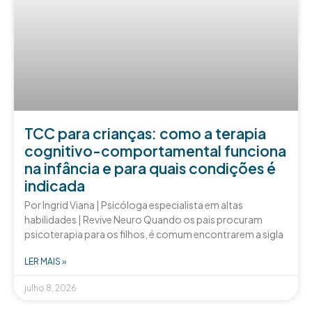
TCC para crianças: como a terapia
cognitivo-comportamental funciona
na infância e para quais condições é
indicada
Por Ingrid Viana | Psicóloga especialista em altas
habilidades | Revive Neuro Quando os pais procuram
psicoterapia para os filhos, é comum encontrarem a sigla
LER MAIS »
julho 8, 2026